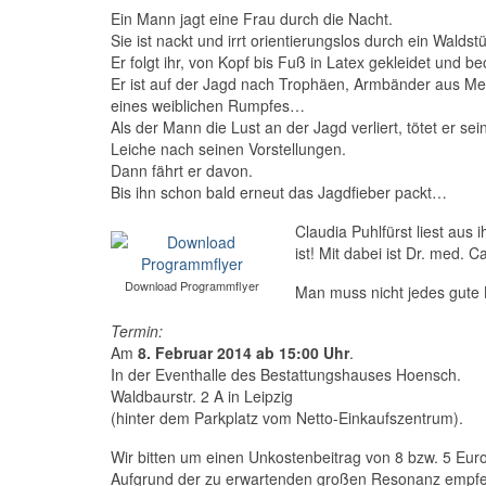
Ein Mann jagt eine Frau durch die Nacht.
Sie ist nackt und irrt orientierungslos durch ein Waldst
Er folgt ihr, von Kopf bis Fuß in Latex gekleidet und b
Er ist auf der Jagd nach Trophäen, Armbänder aus M
eines weiblichen Rumpfes…
Als der Mann die Lust an der Jagd verliert, tötet er s
Leiche nach seinen Vorstellungen.
Dann fährt er davon.
Bis ihn schon bald erneut das Jagdfieber packt…
Claudia Puhlfürst liest aus
ist! Mit dabei ist Dr. med.
Download Programmflyer
Man muss nicht jedes gute 
Termin:
Am
8. Februar 2014 ab 15:00 Uhr
.
In der Eventhalle des Bestattungshauses Hoensch.
Waldbaurstr. 2 A in Leipzig
(hinter dem Parkplatz vom Netto-Einkaufszentrum).
Wir bitten um einen Unkostenbeitrag von 8 bzw. 5 Euro
Aufgrund der zu erwartenden großen Resonanz empfehl