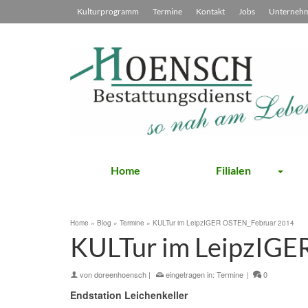
Kulturprogramm
Termine
Kontakt
Jobs
Unterneh
Home
Filialen
Home
»
Blog
»
Termine
»
KULTur im LeipzIGER OSTEN_Februar 2014
KULTur im LeipzIGE
von
doreenhoensch
|
eingetragen in:
Termine
|
0
Endstation Leichenkeller