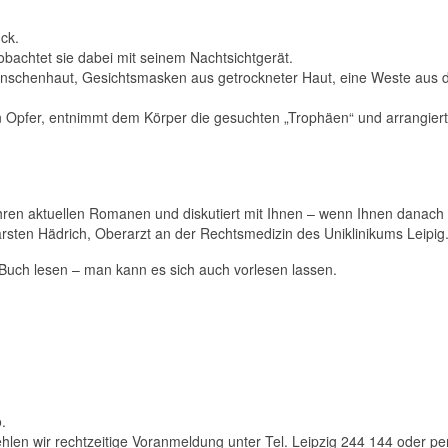
ück.
eobachtet sie dabei mit seinem Nachtsichtgerät.
enschenhaut, Gesichtsmasken aus getrockneter Haut, eine Weste aus 
ein Opfer, entnimmt dem Körper die gesuchten „Trophäen“ und arrangiert
 ihren aktuellen Romanen und diskutiert mit Ihnen – wenn Ihnen danac
 Carsten Hädrich, Oberarzt an der Rechtsmedizin des Uniklinikums Leipig
Buch lesen – man kann es sich auch vorlesen lassen.
.
en wir rechtzeitige Voranmeldung unter Tel. Leipzig 244 144 oder per