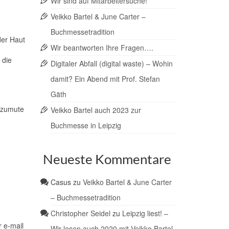
Wir sind auf Mitarbeitersuche!
Veikko Bartel & June Carter –
Buchmessetradition
der Haut
Wir beantworten Ihre Fragen….
 die
Digitaler Abfall (digital waste) – Wohin
damit? Ein Abend mit Prof. Stefan
Gäth
h zumute
Veikko Bartel auch 2023 zur
.
Buchmesse in Leipzig
Neueste Kommentare
Casus
zu
Veikko Bartel & June Carter
– Buchmessetradition
Christopher Seidel
zu
Leipzig liest! –
 e-mail
Wir lesen auch 2020 mit Veikko Bartel.