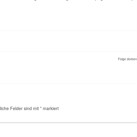
Folge doree
liche Felder sind mit
*
markiert