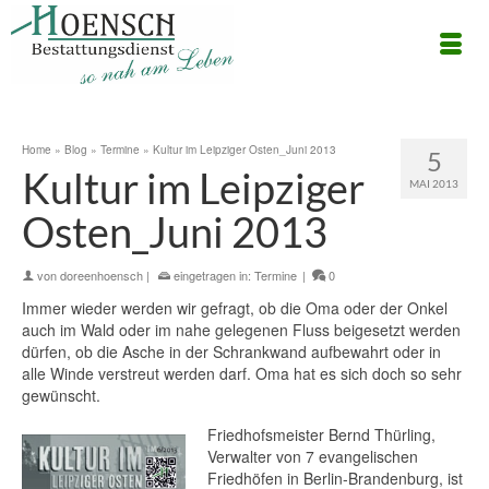
Home
»
Blog
»
Termine
»
Kultur im Leipziger Osten_Juni 2013
5
Kultur im Leipziger
MAI 2013
Osten_Juni 2013
von
doreenhoensch
|
eingetragen in:
Termine
|
0
Immer wieder werden wir gefragt, ob die Oma oder der Onkel
auch im Wald oder im nahe gelegenen Fluss beigesetzt werden
dürfen, ob die Asche in der Schrankwand aufbewahrt oder in
alle Winde verstreut werden darf. Oma hat es sich doch so sehr
gewünscht.
Friedhofsmeister Bernd Thürling,
Verwalter von 7 evangelischen
Friedhöfen in Berlin-Brandenburg, ist