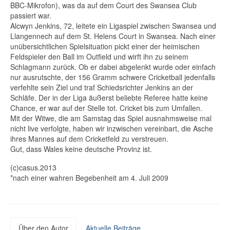
BBC-Mikrofon), was da auf dem Court des Swansea Club
passiert war.
Alcwyn Jenkins, 72, leitete ein Ligaspiel zwischen Swansea und
Llangennech auf dem St. Helens Court in Swansea. Nach einer
unübersichtlichen Spielsituation pickt einer der heimischen
Feldspieler den Ball im Outfield und wirft ihn zu seinem
Schlagmann zurück. Ob er dabei abgelenkt wurde oder einfach
nur ausrutschte, der 156 Gramm schwere Cricketball jedenfalls
verfehlte sein Ziel und traf Schiedsrichter Jenkins an der
Schläfe. Der in der Liga äußerst beliebte Referee hatte keine
Chance, er war auf der Stelle tot. Cricket bis zum Umfallen.
Mit der Witwe, die am Samstag das Spiel ausnahmsweise mal
nicht live verfolgte, haben wir inzwischen vereinbart, die Asche
ihres Mannes auf dem Cricketfeld zu verstreuen.
Gut, dass Wales keine deutsche Provinz ist.
(c)casus.2013
*nach einer wahren Begebenheit am 4. Juli 2009
Über den Autor
Aktuelle Beiträge