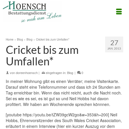
Home
»
Blog
»
Blog
»
Cricket bis zum Umfallen*
27
Cricket bis zum
JAN. 2013
Umfallen*
von
doreenhoensch
|
eingetragen in:
Blog
|
0
In meiner Wohnung gibt es einen Verräter; meine Visitenkarte.
Darauf steht eine Telefonnummer und dass ich 24 Stunden am
Tag erreichbar bin. Wenn das nicht reicht, auch die Nacht noch.
Sei es wie es sei, es ist gut so und Neil Hobbs hat davon
profitiert. Wir haben am Wochenende sprechen könnnen.
[youtube https://youtu.be/tZW39gcW2go&w=353&h=200] Neil
Hobbs, Ehrenvorsitzender des South Wales Cricket Association,
erläutert in einem Interview (hier ein kurzer Auszug vor dem