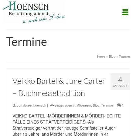
Termine
Home
»
Blog
»
Termine
4
Veikko Bartel & June Carter
JAN. 2024
– Buchmessetradition
von
doreenhoensch
|
eingetragen in:
Allgemein
,
Blog
,
Termine
|
1
VEIKKO BARTEL ›MÖRDERINNEN & MÖRDER‹ ECHTE
FÄLLE EINES STRAFVERTEIDIGERS‹ Als
Strafverteidiger vertrat der heutige Schriftsteller Autor
über 13 Jahre lang Mörder und Mörderinnen in 41