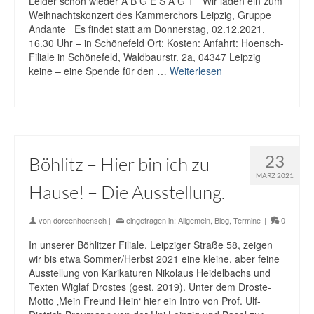
Leider schon wieder A B G E S A G T Wir laden ein zum
Weihnachtskonzert des Kammerchors Leipzig, Gruppe
Andante Es findet statt am Donnerstag, 02.12.2021,
16.30 Uhr – in Schönefeld Ort: Kosten: Anfahrt: Hoensch-
Filiale in Schönefeld, Waldbaurstr. 2a, 04347 Leipzig
keine – eine Spende für den …
Weiterlesen
23
Böhlitz – Hier bin ich zu
MÄRZ 2021
Hause! – Die Ausstellung.
von
doreenhoensch
|
eingetragen in:
Allgemein
,
Blog
,
Termine
|
0
In unserer Böhlitzer Filiale, Leipziger Straße 58, zeigen
wir bis etwa Sommer/Herbst 2021 eine kleine, aber feine
Ausstellung von Karikaturen Nikolaus Heidelbachs und
Texten Wiglaf Drostes (gest. 2019). Unter dem Droste-
Motto ‚Mein Freund Hein‘ hier ein Intro von Prof. Ulf-