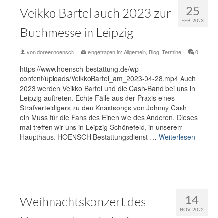
25
Veikko Bartel auch 2023 zur
FEB. 2023
Buchmesse in Leipzig
von
doreenhoensch
|
eingetragen in:
Allgemein
,
Blog
,
Termine
|
0
https://www.hoensch-bestattung.de/wp-
content/uploads/VeikkoBartel_am_2023-04-28.mp4 Auch
2023 werden Veikko Bartel und die Cash-Band bei uns in
Leipzig auftreten. Echte Fälle aus der Praxis eines
Strafverteidigers zu den Knastsongs von Johnny Cash –
ein Muss für die Fans des Einen wie des Anderen. Dieses
mal treffen wir uns in Leipzig-Schönefeld, in unserem
Haupthaus. HOENSCH Bestattungsdienst …
Weiterlesen
14
Weihnachtskonzert des
NOV. 2022