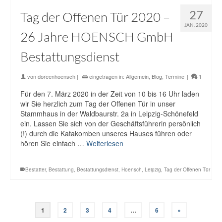
27
Tag der Offenen Tür 2020 –
JAN. 2020
26 Jahre HOENSCH GmbH
Bestattungsdienst
von
doreenhoensch
|
eingetragen in:
Allgemein
,
Blog
,
Termine
|
1
Für den 7. März 2020 in der Zeit von 10 bis 16 Uhr laden
wir Sie herzlich zum Tag der Offenen Tür in unser
Stammhaus in der Waldbaurstr. 2a in Leipzig-Schönefeld
ein. Lassen Sie sich von der Geschäftsführerin persönlich
(!) durch die Katakomben unseres Hauses führen oder
hören Sie einfach …
Weiterlesen
Bestatter
,
Bestattung
,
Bestattungsdienst
,
Hoensch
,
Leipzig
,
Tag der Offenen Tür
1
2
3
4
…
6
»