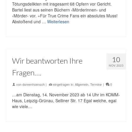
Tötungsdelikten mit insgesamt 68 Opfern vor Gericht.
Bartel liest aus seinen Büchern ›Mörderinnen‹ und
›Mörder‹ vor. »Für True Crime Fans ein absolutes Muss!
Abstoßend und …
Weiterlesen
10
Wir beantworten Ihre
NOV. 2023
Fragen….
von
doreenhoensch
|
eingetragen in:
Allgemein
,
Termine
|
0
…am Dienstag, 14. November 2023 ab 14 Uhr im KOMM-
Haus, Leipzig-Grünau, Selliner Str. 17 Egal welche, egal
wie viele…