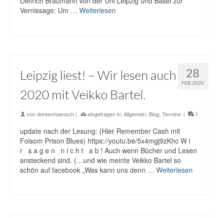
Dietrich Braumann von der Uni Leipzig und Basel zur
Vernissage: Um …
Weiterlesen
28
Leipzig liest! – Wir lesen auch
FEB. 2020
2020 mit Veikko Bartel.
von
doreenhoensch
|
eingetragen in:
Allgemein
,
Blog
,
Termine
|
1
update nach der Lesung: (Hier Remember Cash mit
Folsom Prison Blues) https://youtu.be/5x4mgj9zKhc W i
r s a g e n n i c h t a b ! Auch wenn Bücher und Lesen
ansteckend sind. (…und wie meinte Veikko Bartel so
schön auf facebook „Was kann uns denn …
Weiterlesen