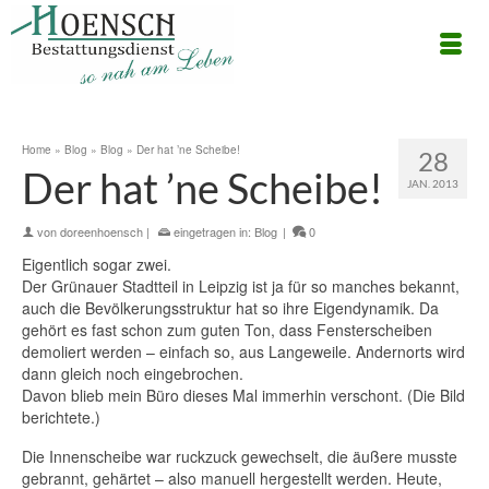
Home
»
Blog
»
Blog
»
Der hat ’ne Scheibe!
28
Der hat ’ne Scheibe!
JAN. 2013
von
doreenhoensch
|
eingetragen in:
Blog
|
0
Eigentlich sogar zwei.
Der Grünauer Stadtteil in Leipzig ist ja für so manches bekannt,
auch die Bevölkerungsstruktur hat so ihre Eigendynamik. Da
gehört es fast schon zum guten Ton, dass Fensterscheiben
demoliert werden – einfach so, aus Langeweile. Andernorts wird
dann gleich noch eingebrochen.
Davon blieb mein Büro dieses Mal immerhin verschont. (Die Bild
berichtete.)
Die Innenscheibe war ruckzuck gewechselt, die äußere musste
gebrannt, gehärtet – also manuell hergestellt werden. Heute,