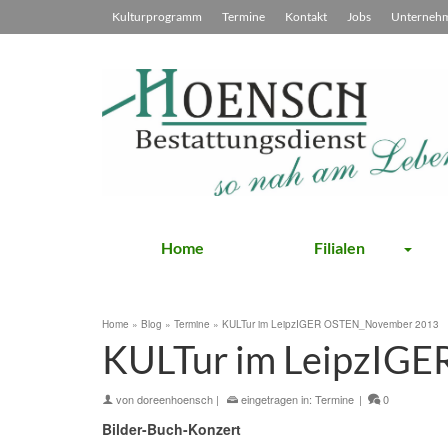
Kulturprogramm
Termine
Kontakt
Jobs
Unterneh
Home
Filialen
Home
»
Blog
»
Termine
»
KULTur im LeipzIGER OSTEN_November 2013
KULTur im LeipzIG
von
doreenhoensch
|
eingetragen in:
Termine
|
0
Bilder-Buch-Konzert