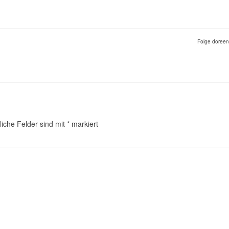
Folge doree
liche Felder sind mit
*
markiert