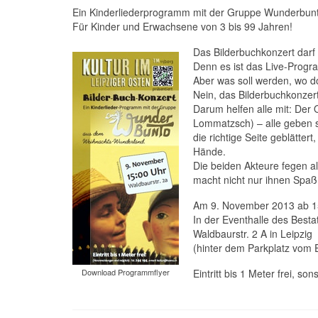
Ein Kinderliederprogramm mit der Gruppe Wunderbun
Für Kinder und Erwachsene von 3 bis 99 Jahren!
Das Bilderbuchkonzert darf k
Denn es ist das Live-Progr
Aber was soll werden, wo do
Nein, das Bilderbuchkonzert 
Darum helfen alle mit: Der 
Lommatzsch) – alle geben si
die richtige Seite geblätte
Hände.
Die beiden Akteure fegen a
macht nicht nur ihnen Spaß
Am 9. November 2013 ab 1
In der Eventhalle des Best
Waldbaurstr. 2 A in Leipzig
(hinter dem Parkplatz vom 
Download Programmflyer
Eintritt bis 1 Meter frei, sons