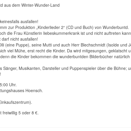
td aus dem Winter-Wunder-Land
einesfalls ausfallen!
amm zur Produktion „Kinderlieder 2“ (CD und Buch) von Wunderbuntd.
ch die Frau Künstlerin liebeskummerkrank ist und nicht auftreten kan
darf nicht ausfallen!
Olli (eine Puppe), seine Mutti und auch Herr Blechschmidt (Isolde und 
ch viel Mühe, erst recht die Kinder. Da wird mitgesungen, geklatscht 
rt, denn die Kinder bekommen die wunderbuntden Bilderbücher natürlich 
ls Sänger, Musikanten, Darsteller und Puppenspieler über die Bühne; 
!
5:00 Uhr.
attungshauses Hoensch.
Einkaufszentrum).
t freiwillig 5 oder 8 €.