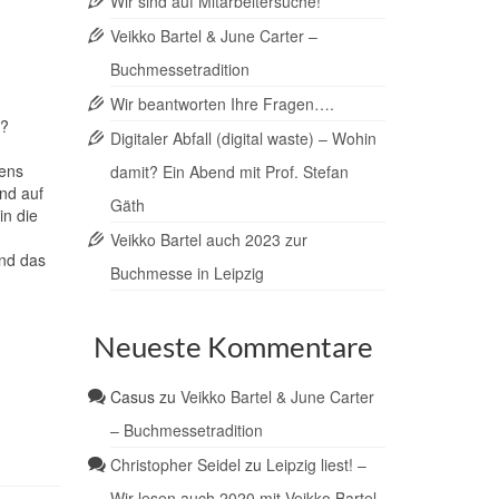
Wir sind auf Mitarbeitersuche!
Veikko Bartel & June Carter –
Buchmessetradition
Wir beantworten Ihre Fragen….
n?
Digitaler Abfall (digital waste) – Wohin
Jens
damit? Ein Abend mit Prof. Stefan
und auf
Gäth
in die
Veikko Bartel auch 2023 zur
und das
Buchmesse in Leipzig
Neueste Kommentare
Casus
zu
Veikko Bartel & June Carter
– Buchmessetradition
Christopher Seidel
zu
Leipzig liest! –
Wir lesen auch 2020 mit Veikko Bartel.