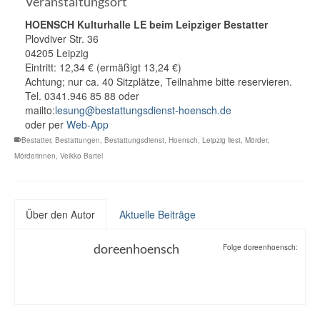
Veranstaltungsort
HOENSCH Kulturhalle LE beim Leipziger Bestatter
Plovdiver Str. 36
04205 Leipzig
Eintritt: 12,34 € (ermäßigt 13,24 €)
Achtung; nur ca. 40 Sitzplätze, Teilnahme bitte reservieren.
Tel. 0341.946 85 88 oder
mailto:
lesung@bestattungsdienst-hoensch.de
oder per
Web-App
Bestatter
,
Bestattungen
,
Bestattungsdienst
,
Hoensch
,
Leipzig liest
,
Mörder
,
Mörderinnen
,
Veikko Bartel
Über den Autor
Aktuelle Beiträge
doreenhoensch
Folge doreenhoensch: