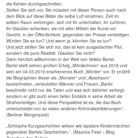
die Kehlen durchgeschnitten.
Stellen Sie sich vor, Sie müssten mit dieser Person auch nach
dem Blick auf diese Bilder die selbe Luft einatmen, Zeit im
selben Raum verbringen, sich mit ihr unterhalten, ihr zuhören,
ihr Glauben schenken, sie mit allen Mitteln der Kunst vor
Gericht, in der Öffentlichkeit, gegenüber der Presse verteidigen.
Würden Sie es tun? Und wenn ja, könnten Sie es tun?
Und jetzt stellen Sie sich vor, das ist kein ausgedachter Plot,
sondern die pure Realität. Glauben Sie nicht?
Dann herzlich willkommen in der Welt von Veikko Bartel.
Bartel stellt seinen großen Erfolg „Mörderinnen“ aus 2018 und
sein am 04.03.2019 erschienenes Buch „Mörder“ vor. Er erzählt
die Biographien dieser als „Monster“ und „Abschaum“
bezeichneten, verteufelten Männer und Frauen.„Bartel
beschreibt nicht nur die Taten und was sich dahinter verbirgt,
sondern er gibt auch einen tiefen Einblick in seine Arbeit als
Strafverteidiger. Und diese Perspektive ist es, die das Buch
unterscheidet von so vielen anderen Kriminalschilderungen“,
(Berliner Morgenpost)
„Schirachs Kurzgeschichten wirken wie lapidare Kindermärchen
gegenüber Bartels Geschichten.“, (Maurice Feiel – Blog
Zwischen den Zeilen)