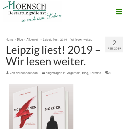
Home
»
Blog
»
Allgemein
»
Leipzig liest! 2019 – Wir lesen weiter.
2
Leipzig liest! 2019 –
FEB. 2019
Wir lesen weiter.
von
doreenhoensch
|
eingetragen in:
Allgemein
,
Blog
,
Termine
|
0