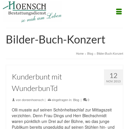
Bilder-Buch-Konzert
Home
»
Blog
»
Bilder-Buch-Konzert
12
Kunderbunt mit
NOV. 2013
WunderbunTd
von
doreenhoensch
|
eingetragen in:
Blog
|
0
Olli musste auf seinen Schönheitsschlaf zur Mittagszeit
verzichten. Denn Frau Dings und Herr Blechschmidt
waren pünktlich um Drei auf der Bühne, wo das junge
Publikum bereits ungeduldig auf seinen Stühlen hin- und