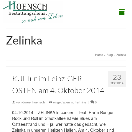
Zelinka
Home
»
Blog
»
Zelinka
23
KULTur im LeipzIGER
SEP. 2014
OSTEN am 4. Oktober 2014
von
doreenhoensch
|
eingetragen in:
Termine
|
0
04.10.2014 – ZELINKA in concert – feat. Harm Bengen
Rock und Roll im Stadtkaffee ist wie Blues am
Ostseestrand und – ja, wer hätte das gedacht, wie
Zelinka in unseren Heiligen Hallen. Am 4. Oktober sind