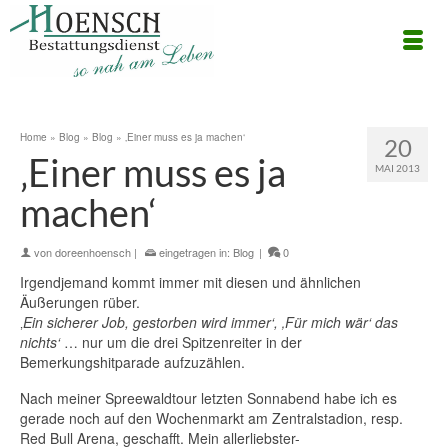
Home
»
Blog
»
Blog
»
‚Einer muss es ja machen‘
20
‚Einer muss es ja
MAI 2013
machen‘
von
doreenhoensch
|
eingetragen in:
Blog
|
0
Irgendjemand kommt immer mit diesen und ähnlichen
Äußerungen rüber.
‚
Ein sicherer Job, gestorben wird immer‘, ‚Für mich wär‘ das
nichts‘
… nur um die drei Spitzenreiter in der
Bemerkungshitparade aufzuzählen.
Nach meiner Spreewaldtour letzten Sonnabend habe ich es
gerade noch auf den Wochenmarkt am Zentralstadion, resp.
Red Bull Arena, geschafft. Mein allerliebster-