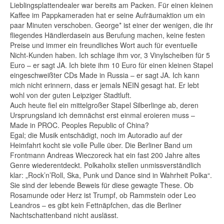
Lieblingsplattendealer war bereits am Packen. Für einen kleinen
Kaffee im Pappkameraden hat er seine Aufräumaktion um ein
paar Minuten verschoben. George* ist einer der wenigen, die ihr
fliegendes Händlerdasein aus Berufung machen, keine festen
Preise und immer ein freundliches Wort auch für eventuelle
Nicht-Kunden haben. Ich schlage ihm vor, 3 Vinylscheiben für 5
Euro – er sagt JA. Ich biete ihm 10 Euro für einen kleinen Stapel
eingeschweißter CDs Made in Russia – er sagt JA. Ich kann
mich nicht erinnern, dass er jemals NEIN gesagt hat. Er lebt
wohl von der guten Leipziger Stadtluft.
Auch heute fiel ein mittelgroßer Stapel Silberlinge ab, deren
Ursprungsland ich demnächst erst einmal eroieren muss –
Made in PROC. Peoples Republic of China?
Egal; die Musik entschädigt, noch im Autoradio auf der
Heimfahrt kocht sie volle Pulle über. Die Berliner Band um
Frontmann Andreas Wieczoreck hat ein fast 200 Jahre altes
Genre wiederentdeckt. Polkaholix stellen unmissverständlich
klar: „Rock’n’Roll, Ska, Punk und Dance sind in Wahrheit Polka“.
Sie sind der lebende Beweis für diese gewagte These. Ob
Rosamunde oder Herz ist Trumpf, ob Rammstein oder Leo
Leandros – es gibt kein Fettnäpfchen, das die Berliner
Nachtschattenband nicht auslässt.