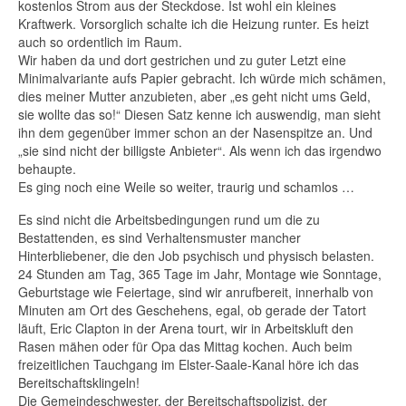
kostenlos Strom aus der Steckdose. Ist wohl ein kleines
Kraftwerk. Vorsorglich schalte ich die Heizung runter. Es heizt
auch so ordentlich im Raum.
Wir haben da und dort gestrichen und zu guter Letzt eine
Minimalvariante aufs Papier gebracht. Ich würde mich schämen,
dies meiner Mutter anzubieten, aber „es geht nicht ums Geld,
sie wollte das so!“ Diesen Satz kenne ich auswendig, man sieht
ihn dem gegenüber immer schon an der Nasenspitze an. Und
„sie sind nicht der billigste Anbieter“. Als wenn ich das irgendwo
behaupte.
Es ging noch eine Weile so weiter, traurig und schamlos …
Es sind nicht die Arbeitsbedingungen rund um die zu
Bestattenden, es sind Verhaltensmuster mancher
Hinterbliebener, die den Job psychisch und physisch belasten.
24 Stunden am Tag, 365 Tage im Jahr, Montage wie Sonntage,
Geburtstage wie Feiertage, sind wir anrufbereit, innerhalb von
Minuten am Ort des Geschehens, egal, ob gerade der Tatort
läuft, Eric Clapton in der Arena tourt, wir in Arbeitskluft den
Rasen mähen oder für Opa das Mittag kochen. Auch beim
freizeitlichen Tauchgang im Elster-Saale-Kanal höre ich das
Bereitschaftsklingeln!
Die Gemeindeschwester, der Bereitschaftspolizist, der