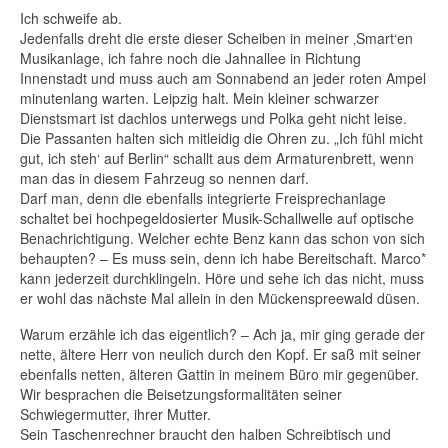
Ich schweife ab.
Jedenfalls dreht die erste dieser Scheiben in meiner ‚Smart‘en
Musikanlage, ich fahre noch die Jahnallee in Richtung
Innenstadt und muss auch am Sonnabend an jeder roten Ampel
minutenlang warten. Leipzig halt. Mein kleiner schwarzer
Dienstsmart ist dachlos unterwegs und Polka geht nicht leise.
Die Passanten halten sich mitleidig die Ohren zu. „Ich fühl micht
gut, ich steh‘ auf Berlin“ schallt aus dem Armaturenbrett, wenn
man das in diesem Fahrzeug so nennen darf.
Darf man, denn die ebenfalls integrierte Freisprechanlage
schaltet bei hochpegeldosierter Musik-Schallwelle auf optische
Benachrichtigung. Welcher echte Benz kann das schon von sich
behaupten? – Es muss sein, denn ich habe Bereitschaft. Marco*
kann jederzeit durchklingeln. Höre und sehe ich das nicht, muss
er wohl das nächste Mal allein in den Mückenspreewald düsen.
Warum erzähle ich das eigentlich? – Ach ja, mir ging gerade der
nette, ältere Herr von neulich durch den Kopf. Er saß mit seiner
ebenfalls netten, älteren Gattin in meinem Büro mir gegenüber.
Wir besprachen die Beisetzungsformalitäten seiner
Schwiegermutter, ihrer Mutter.
Sein Taschenrechner braucht den halben Schreibtisch und