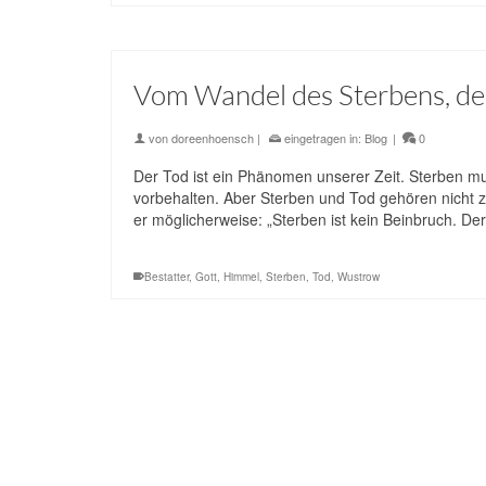
Vom Wandel des Sterbens, der
von
doreenhoensch
|
eingetragen in:
Blog
|
0
Der Tod ist ein Phänomen unserer Zeit. Sterben mu
vorbehalten. Aber Sterben und Tod gehören nicht z
er möglicherweise: „Sterben ist kein Beinbruch. 
Bestatter
,
Gott
,
Himmel
,
Sterben
,
Tod
,
Wustrow