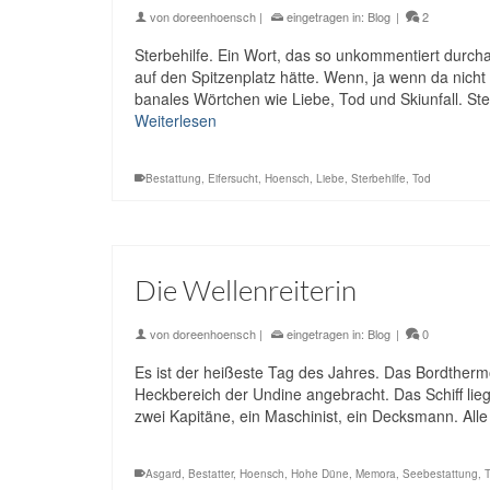
von
doreenhoensch
|
eingetragen in:
Blog
|
2
Sterbehilfe. Ein Wort, das so unkommentiert durch
auf den Spitzenplatz hätte. Wenn, ja wenn da nich
banales Wörtchen wie Liebe, Tod und Skiunfall. Ste
Weiterlesen
Bestattung
,
Eifersucht
,
Hoensch
,
Liebe
,
Sterbehilfe
,
Tod
Die Wellenreiterin
von
doreenhoensch
|
eingetragen in:
Blog
|
0
Es ist der heißeste Tag des Jahres. Das Bordtherm
Heckbereich der Undine angebracht. Das Schiff li
zwei Kapitäne, ein Maschinist, ein Decksmann. All
Asgard
,
Bestatter
,
Hoensch
,
Hohe Düne
,
Memora
,
Seebestattung
,