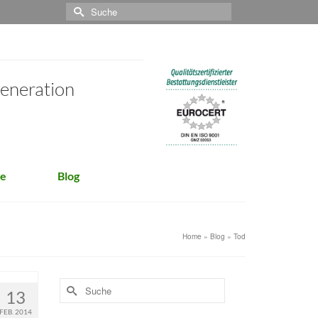
Suche
nach:
Generation
ge
Blog
Home
»
Blog
»
Tod
Suche
13
nach:
FEB. 2014