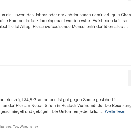
aus als Unwort des Jahres oder der Jahrtausende nominiert, gute Cha
t eine Kommentarfunktion eingebaut worden wäre. Es ist eben kein so
rbehilfe ist Alltag. Fleischverspeisende Menschenkinder töten alles …
ometer zeigt 34,8 Grad an und ist gut gegen Sonne gesichert im
egt an der Pier am Neuen Strom in Rostock-Warnemünde. Die Besatzung
e geschniegelt und gebügelt. Die Uniformen jedenfalls. …
Weiterlesen
Thanatos
,
Tod
,
Warnemünde